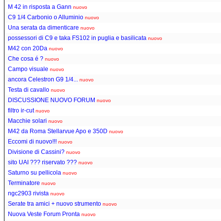
M 42 in risposta a Gann
nuovo
C9 1/4 Carbonio o Alluminio
nuovo
Una serata da dimenticare
nuovo
possessori di C9 e taka FS102 in puglia e basilicata
nuovo
M42 con 20Da
nuovo
Che cosa é ?
nuovo
Campo visuale
nuovo
ancora Celestron G9 1/4...
nuovo
Testa di cavallo
nuovo
DISCUSSIONE NUOVO FORUM
nuovo
filtro ir-cut
nuovo
Macchie solari
nuovo
M42 da Roma Stellarvue Apo e 350D
nuovo
Eccomi di nuovo!!!
nuovo
Divisione di Cassini?
nuovo
sito UAI ??? riservato ???
nuovo
Saturno su pellicola
nuovo
Terminatore
nuovo
ngc2903 rivista
nuovo
Serate tra amici + nuovo strumento
nuovo
Nuova Veste Forum Pronta
nuovo