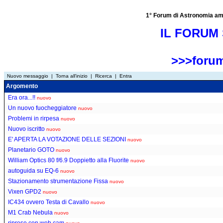
1° Forum di Astronomia amator
IL FORUM 
>>>forum
Nuovo messaggio
|
Torna all'inizio
|
Ricerca
|
Entra
Argomento
Era ora...!!
nuovo
Un nuovo fuocheggiatore
nuovo
Problemi in rirpesa
nuovo
Nuovo iscritto
nuovo
E' APERTA LA VOTAZIONE DELLE SEZIONI
nuovo
Planetario GOTO
nuovo
William Optics 80 f/6.9 Doppietto alla Fluorite
nuovo
autoguida su EQ-6
nuovo
Stazionamento strumentazione Fissa
nuovo
Vixen GPD2
nuovo
IC434 ovvero Testa di Cavallo
nuovo
M1 Crab Nebula
nuovo
riprese con web cam