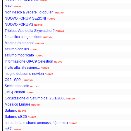
nuovo
M42
nuovo
Non riesco a vedere i globulari.
nuovo
NUOVO FORUM SEZIONI
nuovo
NUOVO FORUM2
nuovo
Tripletto Apo della Skywatcher?
nuovo
fantastica congiunzione
nuovo
Montatura a riposo
nuovo
saturno con iris
nuovo
saturno modificato
nuovo
Informazione G9-C9 Celestron
nuovo
Invito alla riflessione...
nuovo
meglio dobson o newton
nuovo
C9?...G9?...
nuovo
Scelta binocolo
nuovo
[IMG] Pleiadi
nuovo
Occultazione di Saturno del 25/1/2006
nuovo
Mosaico Lunare
nuovo
Saturno
nuovo
Saturno c9.25
nuovo
serata buia e strano ammasso! (per me)
nuovo
m67
nuovo