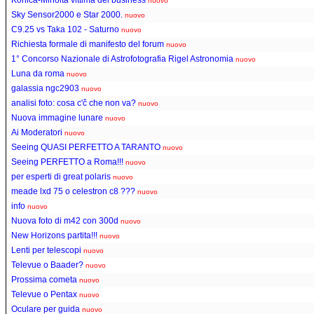
nuovo
Sky Sensor2000 e Star 2000.
nuovo
C9.25 vs Taka 102 - Saturno
nuovo
Richiesta formale di manifesto del forum
nuovo
1° Concorso Nazionale di Astrofotografia Rigel Astronomia
nuovo
Luna da roma
nuovo
galassia ngc2903
nuovo
analisi foto: cosa c'č che non va?
nuovo
Nuova immagine lunare
nuovo
Ai Moderatori
nuovo
Seeing QUASI PERFETTO A TARANTO
nuovo
Seeing PERFETTO a Roma!!!
nuovo
per esperti di great polaris
nuovo
meade lxd 75 o celestron c8 ???
nuovo
info
nuovo
Nuova foto di m42 con 300d
nuovo
New Horizons partita!!!
nuovo
Lenti per telescopi
nuovo
Televue o Baader?
nuovo
Prossima cometa
nuovo
Televue o Pentax
nuovo
Oculare per guida
nuovo