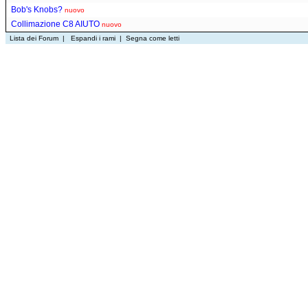
Bob's Knobs?
nuovo
Collimazione C8 AIUTO
nuovo
Lista dei Forum
|
Espandi i rami
|
Segna come letti