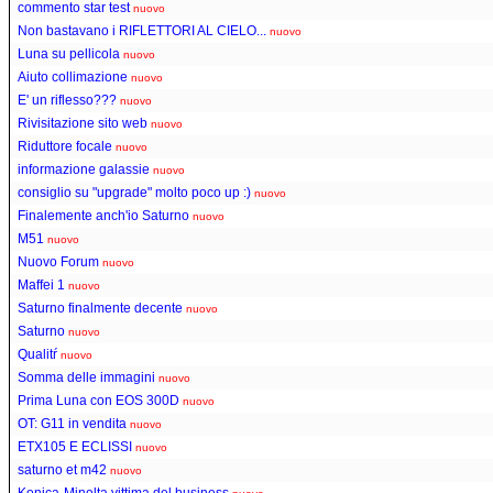
commento star test
nuovo
Non bastavano i RIFLETTORI AL CIELO...
nuovo
Luna su pellicola
nuovo
Aiuto collimazione
nuovo
E' un riflesso???
nuovo
Rivisitazione sito web
nuovo
Riduttore focale
nuovo
informazione galassie
nuovo
consiglio su "upgrade" molto poco up :)
nuovo
Finalemente anch'io Saturno
nuovo
M51
nuovo
Nuovo Forum
nuovo
Maffei 1
nuovo
Saturno finalmente decente
nuovo
Saturno
nuovo
Qualitŕ
nuovo
Somma delle immagini
nuovo
Prima Luna con EOS 300D
nuovo
OT: G11 in vendita
nuovo
ETX105 E ECLISSI
nuovo
saturno et m42
nuovo
Konica-Minolta vittima del business